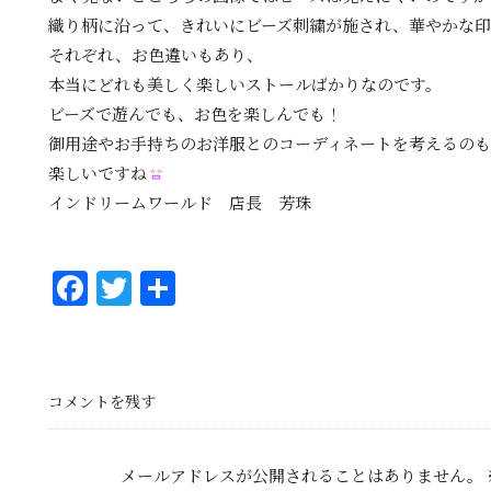
織り柄に沿って、きれいにビーズ刺繍が施され、華やかな印
それぞれ、お色違いもあり、
本当にどれも美しく楽しいストールばかりなのです。
ビーズで遊んでも、お色を楽しんでも！
御用途やお手持ちのお洋服とのコーディネートを考えるのも
楽しいですね
インドリームワールド
店長 芳珠
Fa
T
共
ce
wi
有
bo
tt
ok
er
コメントを残す
メールアドレスが公開されることはありません。