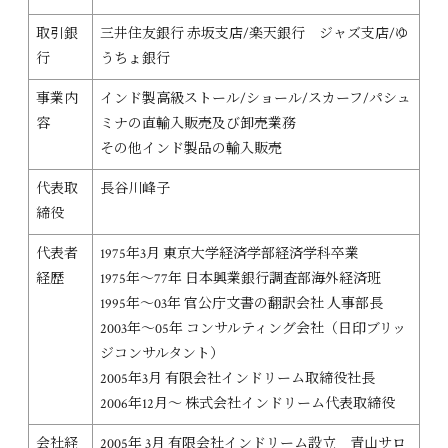
取引銀
三井住友銀行 赤坂支店/楽天銀行 ジャズ支店/ゆ
行
うちょ銀行
事業内
インド製高級ストール/ショール/スカーフ/パシュ
容
ミナの直輸入販売及び卸売業務
その他インド製品の輸入販売
代表取
長谷川峰子
締役
代表者
1975年3月 東京大学経済学部経済学科卒業
経歴
1975年～77年 日本興業銀行調査部海外経済班
1995年～03年 官公庁文書の翻訳会社 人事部長
2003年～05年 コンサルティング会社（日印ブリッ
ジコンサルタント）
2005年3月 有限会社インドリーム取締役社長
2006年12月～ 株式会社インドリーム代表取締役
会社経
2005年 3月 有限会社インドリーム設立 青山サロ