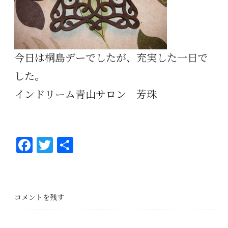
今日は桐島デーでしたが、充実した一日で
した。
インドリーム
青山サロン 芳珠
Fa
T
共
ce
wi
有
bo
tt
ok
er
コメントを残す