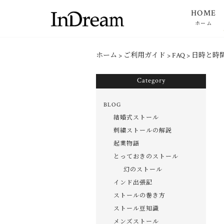
HOME
ホーム
ホーム
>
ご利用ガイド
>
FAQ
>
日時と時
Category
BLOG
結婚式ストール
刺繍ストールの解説
起業物語
とっておきのストール
幻のストール
インド出張記
ストールの巻き方
ストール豆知識
メンズストール