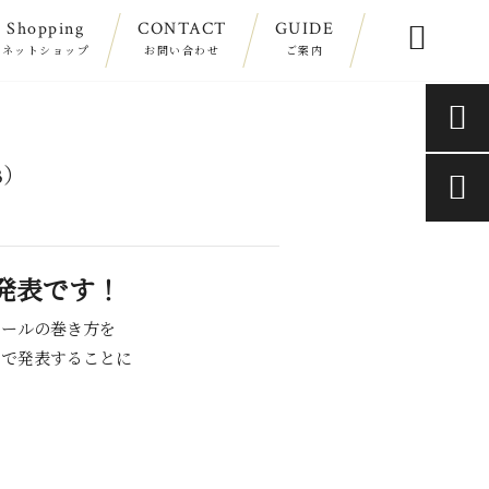
Shopping
CONTACT
GUIDE

ネットショップ
お問い合わせ
ご案内

3）

発表です！
トールの巻き方を
３で発表することに