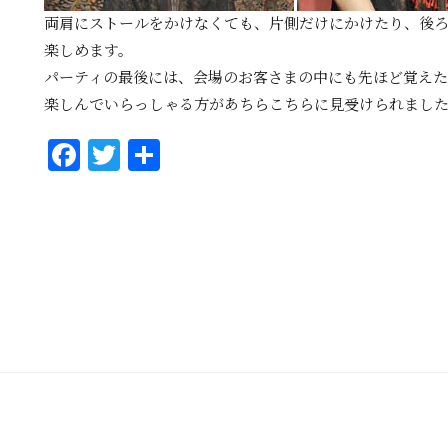
両肩にストールをかけなくても、片側だけにかけたり、後
楽しめます。
パーティの最後には、会場のお客さまの中にも先ほど覚え
楽しんでいらっしゃる方があちらこちらに見受けられまし
Fa
T
共
ce
wi
有
bo
tt
ok
er