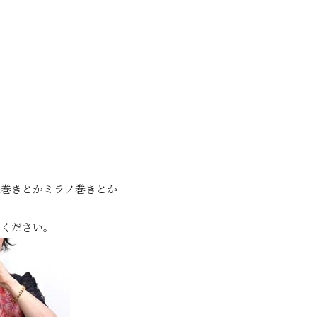
様巻きとかミラノ巻きとか
てください。