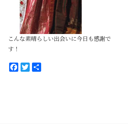
こんな素晴らしい出会いに今日も感謝で
す！
Fa
T
共
ce
wi
有
bo
tt
ok
er